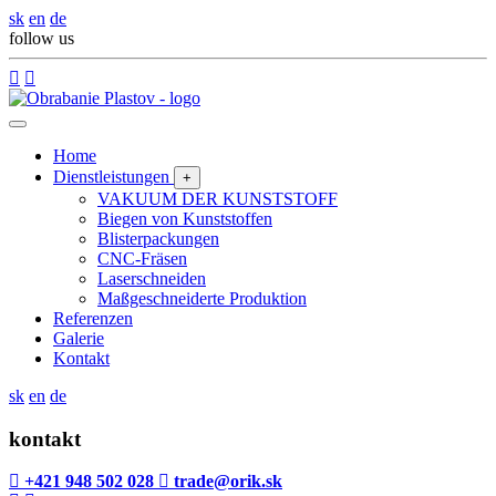
sk
en
de
follow us
Home
Dienstleistungen
+
VAKUUM DER KUNSTSTOFF
Biegen von Kunststoffen
Blisterpackungen
CNC-Fräsen
Laserschneiden
Maßgeschneiderte Produktion
Referenzen
Galerie
Kontakt
sk
en
de
kontakt
+421 948 502 028
trade@orik.sk