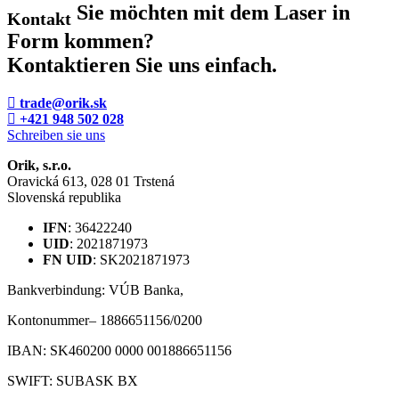
Sie möchten mit dem Laser in
Kontakt
Form kommen?
Kontaktieren Sie uns einfach.
trade@orik.sk
+421 948 502 028
Schreiben sie uns
Orik, s.r.o.
Oravická 613, 028 01 Trstená
Slovenská republika
IFN
: 36422240
UID
: 2021871973
FN UID
: SK2021871973
Bankverbindung: VÚB Banka,
Kontonummer– 1886651156/0200
IBAN: SK460200 0000 001886651156
SWIFT: SUBASK BX